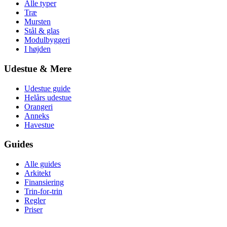
Alle typer
Træ
Mursten
Stål & glas
Modulbyggeri
I højden
Udestue & Mere
Udestue guide
Helårs udestue
Orangeri
Anneks
Havestue
Guides
Alle guides
Arkitekt
Finansiering
Trin-for-trin
Regler
Priser