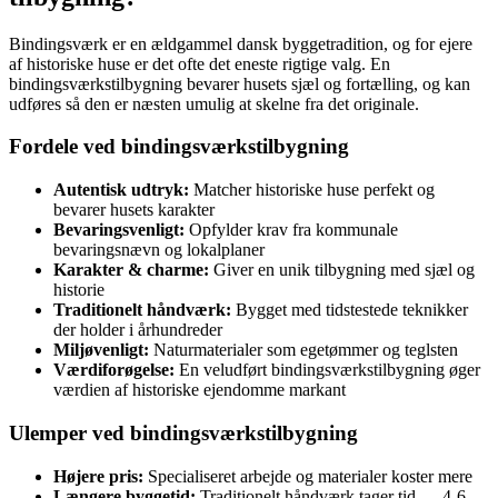
Bindingsværk er en ældgammel dansk byggetradition, og for ejere
af historiske huse er det ofte det eneste rigtige valg. En
bindingsværkstilbygning bevarer husets sjæl og fortælling, og kan
udføres så den er næsten umulig at skelne fra det originale.
Fordele ved bindingsværkstilbygning
Autentisk udtryk:
Matcher historiske huse perfekt og
bevarer husets karakter
Bevaringsvenligt:
Opfylder krav fra kommunale
bevaringsnævn og lokalplaner
Karakter & charme:
Giver en unik tilbygning med sjæl og
historie
Traditionelt håndværk:
Bygget med tidstestede teknikker
der holder i århundreder
Miljøvenligt:
Naturmaterialer som egetømmer og teglsten
Værdiforøgelse:
En veludført bindingsværkstilbygning øger
værdien af historiske ejendomme markant
Ulemper ved bindingsværkstilbygning
Højere pris:
Specialiseret arbejde og materialer koster mere
Længere byggetid:
Traditionelt håndværk tager tid — 4-6