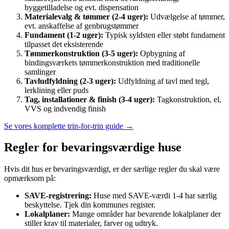
byggetilladelse og evt. dispensation
Materialevalg & tømmer (2-4 uger):
Udvælgelse af tømmer,
evt. anskaffelse af genbrugstømmer
Fundament (1-2 uger):
Typisk syldsten eller støbt fundament
tilpasset det eksisterende
Tømmerkonstruktion (3-5 uger):
Opbygning af
bindingsværkets tømmerkonstruktion med traditionelle
samlinger
Tavludfyldning (2-3 uger):
Udfyldning af tavl med tegl,
lerklining eller puds
Tag, installationer & finish (3-4 uger):
Tagkonstruktion, el,
VVS og indvendig finish
Se vores komplette trin-for-trin guide →
Regler for bevaringsværdige huse
Hvis dit hus er bevaringsværdigt, er der særlige regler du skal være
opmærksom på:
SAVE-registrering:
Huse med SAVE-værdi 1-4 har særlig
beskyttelse. Tjek din kommunes register.
Lokalplaner:
Mange områder har bevarende lokalplaner der
stiller krav til materialer, farver og udtryk.